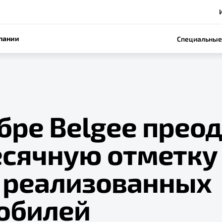
пании
Специальные
бре Belgee прео
сячную отметку
0 реализованных
обилей