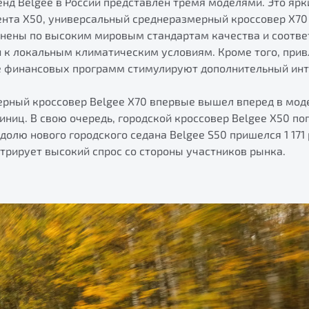
нд Belgee в России представлен тремя моделями. Это ярк
ента X50, универсальный среднеразмерный кроссовер X70 
лнены по высоким мировым стандартам качества и соотв
и к локальным климатическим условиям. Кроме того, при
е финансовых программ стимулируют дополнительный инт
ерный кроссовер Belgee Х70 впервые вышел вперед в мод
диниц. В свою очередь, городской кроссовер Belgee X50 по
 долю нового городского седана Belgee S50 пришелся 1 17
трирует высокий спрос со стороны участников рынка.