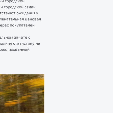
ий городской
и городской седан
етствуют ожиданиям
влекательная ценовая
ерес покупателей.
ельном зачете с
полнил статистику на
1 реализованный