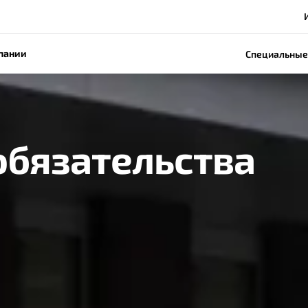
пании
Специальные
обязательства