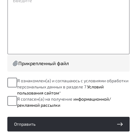
от 1 699 990 ₽*
Подробно
Обзор
В наличии
X70
Будьте еще более уверены на дорогах с программой
"Помощь на дорогах"
Автомобили в наличии
Тест-драйв
Преимущества программы
Автокредит
Прикрепленный файл
Спецпредложения
Я ознакомлен(а) и соглашаюсь с условиями обработки
персональных данных в разделе 7
Условий
Запись на сервис
пользования сайтом
*
Калькулятор ТО
Я согласен(а) на получение
информационной/
Универсальный кроссовер
Клиентская поддержка
рекламной рассылки
от 2 499 990 ₽*
Отправить
Обзор
В наличии