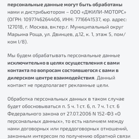
персональные данные могут быть обработаны
ПОДДЕРЖКА
Автокредит
О дилерском центре
нами и дистрибьютором – ООО «ДЖИЛИ-МОТОРС»
(ОГРН: 1097746264406, ИНН: 7716641537, юр. адрес:
Трейд-ин
Гарантия Belgee
Правовая информация
Яркий кроссовер
127018, г. Москва, вн.тер.г. Муниципальный округ
Страхование
Belgee Линк
Марьина Роща, ул. Двинцев, д.12, к. 1, этаж 5, пом/
от 2 219 990 ₽*
Расчет КАСКО
Belgee Клуб
ком I/8).
Обзор
В наличии
Belgee Плюс
Мы будем обрабатывать персональные данные
исключительно в целях осуществления с вами
Реферальная программа
S50
контакта по вопросам состоявшегося с вами в
Клиентская поддержка
дилерском центре взаимодействия
. Данный
Помощь на дорогах
контакт не предполагает рекламные цели.
Обработка персональных данных в таком случае
будет обосновываться п. 5 ч. 1 ст. 6, п. 7 ч. 1 ст. 6
Федерального закона от 27.07.2006 N 152-ФЗ «О
персональных данных», то есть наличием между
нами договорных или преддоговорных отношений,
Узнайте о специальных выгодах при покупке
Элегантный и практичный седан
законным интересом по получению обратной связи
автомобиля Belgee