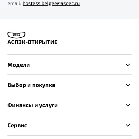
email:
hostess.belgee@aspec.ru
АСПЭК-ОТКРЫТИЕ
Модели
X50+
Выбор и покупка
S50
Автомобили в наличии
X70
Финансы и услуги
Спецпредложения и Акции
Автокредит
Записаться на тест-драйв
Сервис
Трейд-ин
Получить предложение
Записаться на сервис