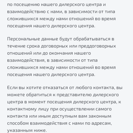
по посещению нашего дилерского центра и
от 1 699 990 ₽*
взаимодействию с нами, в зависимости от типа
Подробно
сложившихся между нами отношений во время
Обзор
В наличии
посещения нашего дилерского центра.
X70
Будьте еще более уверены на дорогах с программой
Персональные данные будут обрабатываться в
"Помощь на дорогах"
Автомобили в наличии
течение срока договорных или преддоговорных
Тест-драйв
отношений или до окончания нашего
Преимущества программы
Автокредит
взаимодействия, в зависимости от типа
Спецпредложения
сложившихся между нами отношений во время
посещения нашего дилерского центра.
Запись на сервис
Если вы хотите отказаться от любого контакта, вы
Калькулятор ТО
можете обратиться к представителю дилерского
Универсальный кроссовер
Клиентская поддержка
центра в момент посещения дилерского центра, к
от 2 499 990 ₽*
контактному лицу при осуществлении самого
контакта или иным доступным вам законным
способом взаимодействия с нами по адресам,
Обзор
В наличии
указанным ниже.