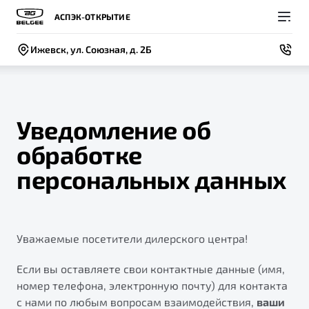
АСПЭК-ОТКРЫТИЕ
Ижевск, ул. Союзная, д. 2Б
Уведомление об
обработке
Покупателям
Владельцам
О компании
Модели
персональных данных
ВЫБОР И ПОКУПКА
СЕРВИС
СОБЫТИЯ
Новый
X50+
Автомобили в наличии
Записаться на сервис
Новости
Уважаемые посетители дилерского центра!
Спецпредложения и Акции
Руководство по эксплуатации
Контакты
Записаться на тест-драйв
Техническое обслуживание
Если вы оставляете свои контактные данные (имя,
BELGEE В РОССИИ
номер телефона, электронную почту) для контакта
Калькулятор ТО
с нами по любым вопросам взаимодействия,
ваши
ФИНАНСЫ И УСЛУГИ
О бренде